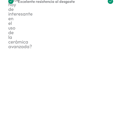
Excelente resistencia al desgaste
hay
de
interesante
en
el
uso
de
la
cerámica
avanzada?