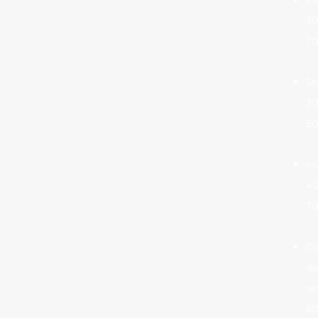
30
7
SM
30
5
In
4
7
Cu
de
se
80