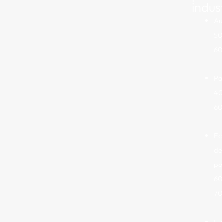
indus
Au
50
6
Pa
4
6
Ec
de
po
60
7
El