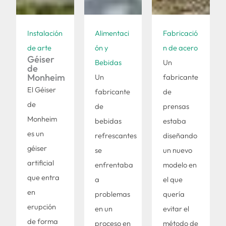
Instalación
Alimentaci
Fabricació
de arte
ón y
n de acero
Géiser
Bebidas
Un
de
Monheim
Un
fabricante
El Géiser
fabricante
de
de
de
prensas
Monheim
bebidas
estaba
es un
refrescantes
diseñando
géiser
se
un nuevo
artificial
enfrentaba
modelo en
que entra
a
el que
en
problemas
quería
erupción
en un
evitar el
de forma
proceso en
método de