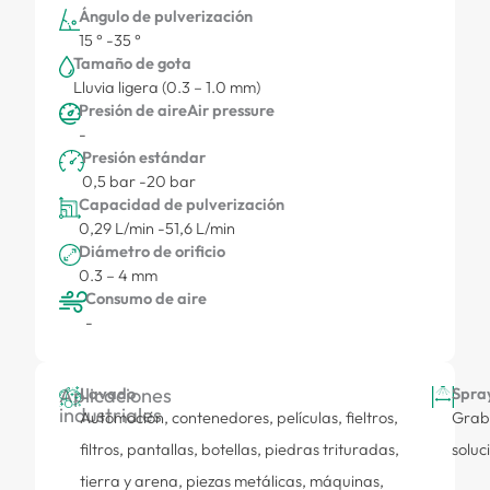
Ángulo de pulverización
15 ° -
35 °
Tamaño de gota
Lluvia ligera (0.3 – 1.0 mm)
Presión de aireAir pressure
-
Presión estándar
0,5 bar -
20 bar
Capacidad de pulverización
0,29 L/min -
51,6 L/min
Diámetro de orificio
0.3 – 4 mm
Consumo de aire
-
Aplicaciones
Lavado
Spra
industriales
Automoción, contenedores, películas, fieltros,
Graba
filtros, pantallas, botellas, piedras trituradas,
soluc
tierra y arena, piezas metálicas, máquinas,