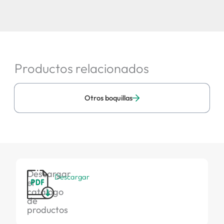
Productos relacionados
Otros boquillas
Descargar
Descargar
el
catálogo
de
productos